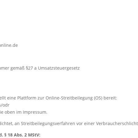
online.de
ummer gemäß §27 a Umsatzsteuergesetz
lt eine Plattform zur Online-Streitbeilegung (OS) bereit:
s/odr
Sie oben im Impressum.
flichtet, an Streitbeilegungsverfahren vor einer Verbraucherschlic
d. § 18 Abs. 2 MStV: